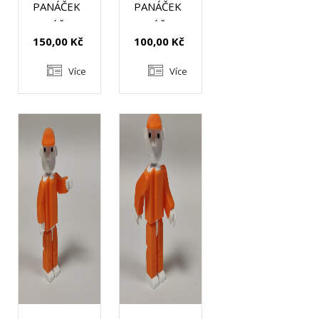
PANÁČEK
PANÁČEK
SEVÁČEK
SEVÁČEK
150,00 Kč
100,00 Kč
VELKÝ
MALÝ
Více
Více