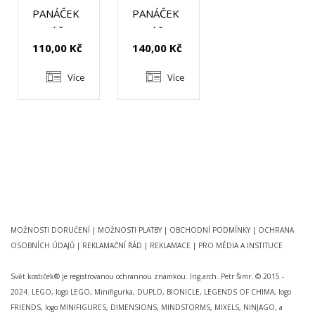
PANÁČEK
PANÁČEK
SEVÁČEK
SEVÁČEK
110,00 Kč
140,00 Kč
MALÝ
VELKÝ
Více
Více
MOŽNOSTI DORUČENÍ
|
MOŽNOSTI PLATBY
|
OBCHODNÍ PODMÍNKY
|
OCHRANA
OSOBNÍCH ÚDAJŮ
|
REKLAMAČNÍ ŘÁD
|
REKLAMACE
|
PRO MÉDIA A INSTITUCE
Svět kostiček® je registrovanou ochrannou známkou. Ing.arch. Petr Šimr. © 2015 -
2024. LEGO, logo LEGO, Minifigurka, DUPLO, BIONICLE, LEGENDS OF CHIMA, logo
FRIENDS, logo MINIFIGURES, DIMENSIONS, MINDSTORMS, MIXELS, NINJAGO, a