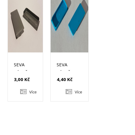
SEVA
SEVA
VÝPLŇ
VÝPLŇ
3,00 Kč
4,40 Kč
OBDÉLNÍK
OBDÉLNÍK
24/43
24/43 -
Více
Více
TYRKYSOVĚ
MODRÝ