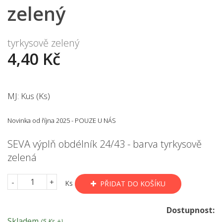
zelený
tyrkysově zelený
4,40 Kč
MJ: Kus (Ks)
Novinka od října 2025 - POUZE U NÁS
SEVA výplň obdélník 24/43 - barva tyrkysově
zelená
-
+
Ks
PŘIDAT DO KOŠÍKU
Dostupnost:
Skladem
(5 Ks +)