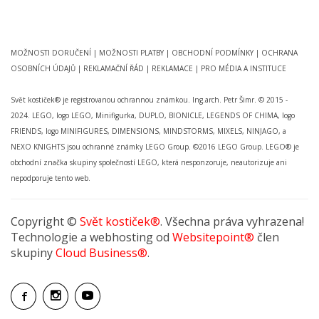
MOŽNOSTI DORUČENÍ
|
MOŽNOSTI PLATBY
|
OBCHODNÍ PODMÍNKY
|
OCHRANA
OSOBNÍCH ÚDAJŮ
|
REKLAMAČNÍ ŘÁD
|
REKLAMACE
|
PRO MÉDIA A INSTITUCE
Svět kostiček® je registrovanou ochrannou známkou. Ing.arch. Petr Šimr. © 2015 -
2024. LEGO, logo LEGO, Minifigurka, DUPLO, BIONICLE, LEGENDS OF CHIMA, logo
FRIENDS, logo MINIFIGURES, DIMENSIONS, MINDSTORMS, MIXELS, NINJAGO, a
NEXO KNIGHTS jsou ochranné známky LEGO Group. ©2016 LEGO Group. LEGO® je
obchodní značka skupiny společností LEGO, která nesponzoruje, neautorizuje ani
nepodporuje tento web.
Copyright ©
Svět kostiček®
. Všechna práva vyhrazena!
Technologie a webhosting od
Websitepoint®
člen
skupiny
Cloud Business®
.