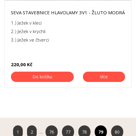
SEVA STAVEBNICE HLAVOLAMY 3V1 - ŽLUTO MODRÁ
SADA
1.) Ježek v kleci
2.) Ježek v krychli
3.) Ježek ve čtverci
220,00 Kč
Do košíku
Více
…
1
2
76
77
78
80