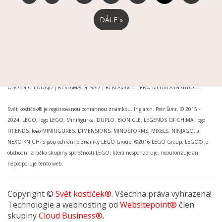
DÁLE »
MOŽNOSTI DORUČENÍ
|
MOŽNOSTI PLATBY
|
OBCHODNÍ PODMÍNKY
|
OCHRANA
OSOBNÍCH ÚDAJŮ
|
REKLAMAČNÍ ŘÁD
|
REKLAMACE
|
PRO MÉDIA A INSTITUCE
Svět kostiček® je registrovanou ochrannou známkou. Ing.arch. Petr Šimr. © 2015 -
2024. LEGO, logo LEGO, Minifigurka, DUPLO, BIONICLE, LEGENDS OF CHIMA, logo
FRIENDS, logo MINIFIGURES, DIMENSIONS, MINDSTORMS, MIXELS, NINJAGO, a
NEXO KNIGHTS jsou ochranné známky LEGO Group. ©2016 LEGO Group. LEGO® je
obchodní značka skupiny společností LEGO, která nesponzoruje, neautorizuje ani
nepodporuje tento web.
Copyright ©
Svět kostiček®
. Všechna práva vyhrazena!
Technologie a webhosting od
Websitepoint®
člen
skupiny
Cloud Business®
.