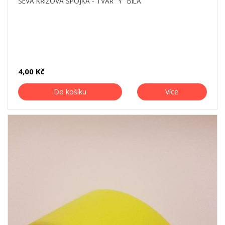
SEVA KŘÍŽOVÁ SPOJKA - TVAR "Y" BÍLÁ
4,00 Kč
Do košíku
Více