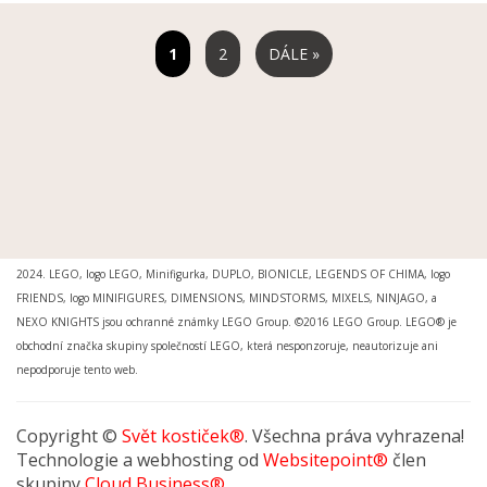
2
DÁLE »
MOŽNOSTI DORUČENÍ
|
MOŽNOSTI PLATBY
|
OBCHODNÍ PODMÍNKY
|
OCHRANA
OSOBNÍCH ÚDAJŮ
|
REKLAMAČNÍ ŘÁD
|
REKLAMACE
|
PRO MÉDIA A INSTITUCE
Svět kostiček® je registrovanou ochrannou známkou. Ing.arch. Petr Šimr. © 2015 -
2024. LEGO, logo LEGO, Minifigurka, DUPLO, BIONICLE, LEGENDS OF CHIMA, logo
FRIENDS, logo MINIFIGURES, DIMENSIONS, MINDSTORMS, MIXELS, NINJAGO, a
NEXO KNIGHTS jsou ochranné známky LEGO Group. ©2016 LEGO Group. LEGO® je
obchodní značka skupiny společností LEGO, která nesponzoruje, neautorizuje ani
nepodporuje tento web.
Copyright ©
Svět kostiček®
. Všechna práva vyhrazena!
Technologie a webhosting od
Websitepoint®
člen
skupiny
Cloud Business®
.