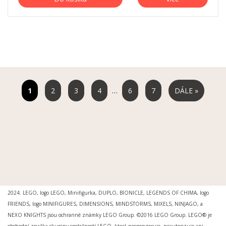
…
2
3
4
6
7
DÁLE »
MOŽNOSTI DORUČENÍ
|
MOŽNOSTI PLATBY
|
OBCHODNÍ PODMÍNKY
|
OCHRANA
OSOBNÍCH ÚDAJŮ
|
REKLAMAČNÍ ŘÁD
|
REKLAMACE
|
PRO MÉDIA A INSTITUCE
Svět kostiček® je registrovanou ochrannou známkou. Ing.arch. Petr Šimr. © 2015 -
2024. LEGO, logo LEGO, Minifigurka, DUPLO, BIONICLE, LEGENDS OF CHIMA, logo
FRIENDS, logo MINIFIGURES, DIMENSIONS, MINDSTORMS, MIXELS, NINJAGO, a
NEXO KNIGHTS jsou ochranné známky LEGO Group. ©2016 LEGO Group. LEGO® je