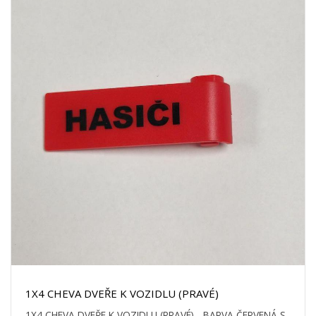
1X4 CHEVA DVEŘE K VOZIDLU (PRAVÉ)
1X4 CHEVA DVEŘE K VOZIDLU (PRAVÉ) - BARVA ČERVENÁ S