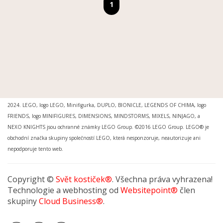
MOŽNOSTI DORUČENÍ
|
MOŽNOSTI PLATBY
|
OBCHODNÍ PODMÍNKY
|
OCHRANA
OSOBNÍCH ÚDAJŮ
|
REKLAMAČNÍ ŘÁD
|
REKLAMACE
|
PRO MÉDIA A INSTITUCE
Svět kostiček® je registrovanou ochrannou známkou. Ing.arch. Petr Šimr. © 2015 -
2024. LEGO, logo LEGO, Minifigurka, DUPLO, BIONICLE, LEGENDS OF CHIMA, logo
FRIENDS, logo MINIFIGURES, DIMENSIONS, MINDSTORMS, MIXELS, NINJAGO, a
NEXO KNIGHTS jsou ochranné známky LEGO Group. ©2016 LEGO Group. LEGO® je
obchodní značka skupiny společností LEGO, která nesponzoruje, neautorizuje ani
nepodporuje tento web.
Copyright ©
Svět kostiček®
. Všechna práva vyhrazena!
Technologie a webhosting od
Websitepoint®
člen
skupiny
Cloud Business®
.