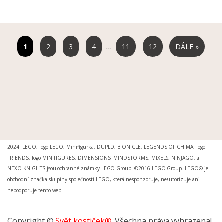
…
2
3
4
11
12
DÁLE »
MOŽNOSTI DORUČENÍ
|
MOŽNOSTI PLATBY
|
OBCHODNÍ PODMÍNKY
|
OCHRANA
OSOBNÍCH ÚDAJŮ
|
REKLAMAČNÍ ŘÁD
|
REKLAMACE
|
PRO MÉDIA A INSTITUCE
Svět kostiček® je registrovanou ochrannou známkou. Ing.arch. Petr Šimr. © 2015 -
2024. LEGO, logo LEGO, Minifigurka, DUPLO, BIONICLE, LEGENDS OF CHIMA, logo
FRIENDS, logo MINIFIGURES, DIMENSIONS, MINDSTORMS, MIXELS, NINJAGO, a
NEXO KNIGHTS jsou ochranné známky LEGO Group. ©2016 LEGO Group. LEGO® je
obchodní značka skupiny společností LEGO, která nesponzoruje, neautorizuje ani
nepodporuje tento web.
Copyright ©
Svět kostiček®
. Všechna práva vyhrazena!