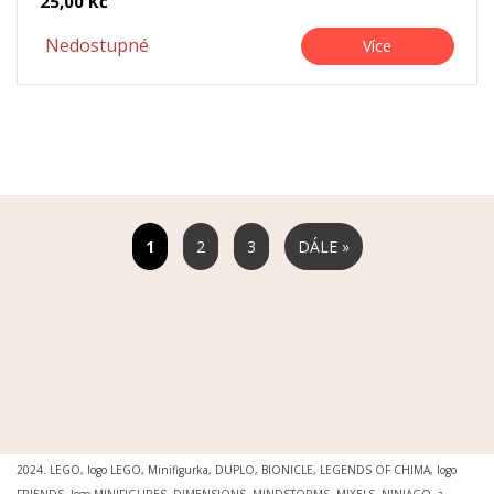
25,00 Kč
Nedostupné
Více
2
3
DÁLE »
MOŽNOSTI DORUČENÍ
|
MOŽNOSTI PLATBY
|
OBCHODNÍ PODMÍNKY
|
OCHRANA
OSOBNÍCH ÚDAJŮ
|
REKLAMAČNÍ ŘÁD
|
REKLAMACE
|
PRO MÉDIA A INSTITUCE
Svět kostiček® je registrovanou ochrannou známkou. Ing.arch. Petr Šimr. © 2015 -
2024. LEGO, logo LEGO, Minifigurka, DUPLO, BIONICLE, LEGENDS OF CHIMA, logo