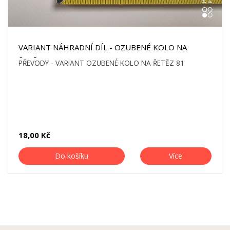
VARIANT NÁHRADNÍ DÍL - OZUBENÉ KOLO NA
ŘETĚZ 81
PŘEVODY - VARIANT OZUBENÉ KOLO NA ŘETĚZ 81
18,00 Kč
Do košíku
Více