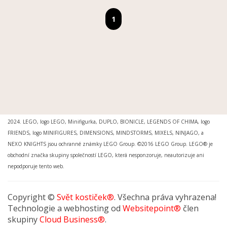
MOŽNOSTI DORUČENÍ
|
MOŽNOSTI PLATBY
|
OBCHODNÍ PODMÍNKY
|
OCHRANA
OSOBNÍCH ÚDAJŮ
|
REKLAMAČNÍ ŘÁD
|
REKLAMACE
|
PRO MÉDIA A INSTITUCE
Svět kostiček® je registrovanou ochrannou známkou. Ing.arch. Petr Šimr. © 2015 -
2024. LEGO, logo LEGO, Minifigurka, DUPLO, BIONICLE, LEGENDS OF CHIMA, logo
FRIENDS, logo MINIFIGURES, DIMENSIONS, MINDSTORMS, MIXELS, NINJAGO, a
NEXO KNIGHTS jsou ochranné známky LEGO Group. ©2016 LEGO Group. LEGO® je
obchodní značka skupiny společností LEGO, která nesponzoruje, neautorizuje ani
nepodporuje tento web.
Copyright ©
Svět kostiček®
. Všechna práva vyhrazena!
Technologie a webhosting od
Websitepoint®
člen
skupiny
Cloud Business®
.