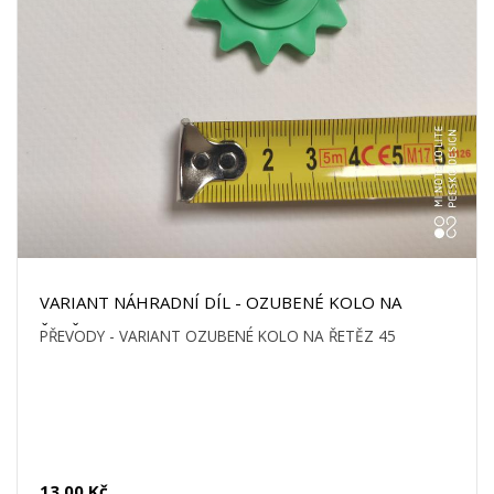
VARIANT NÁHRADNÍ DÍL - OZUBENÉ KOLO NA
ŘETĚZ 45
PŘEVODY - VARIANT OZUBENÉ KOLO NA ŘETĚZ 45
13,00 Kč