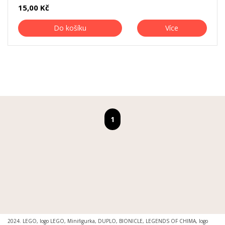
15,00 Kč
Do košíku
Více
MOŽNOSTI DORUČENÍ
|
MOŽNOSTI PLATBY
|
OBCHODNÍ PODMÍNKY
|
OCHRANA
OSOBNÍCH ÚDAJŮ
|
REKLAMAČNÍ ŘÁD
|
REKLAMACE
|
PRO MÉDIA A INSTITUCE
Svět kostiček® je registrovanou ochrannou známkou. Ing.arch. Petr Šimr. © 2015 -
2024. LEGO, logo LEGO, Minifigurka, DUPLO, BIONICLE, LEGENDS OF CHIMA, logo