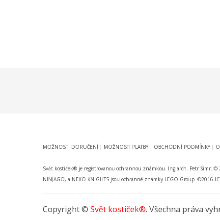
MOŽNOSTI DORUČENÍ
|
MOŽNOSTI PLATBY
|
OBCHODNÍ PODMÍNKY
|
O
Svět kostiček® je registrovanou ochrannou známkou. Ing.arch. Petr Šim
NINJAGO, a NEXO KNIGHTS jsou ochranné známky LEGO Group. ©2016 LEGO 
Copyright ©
Svět kostiček®
. Všechna práva vy