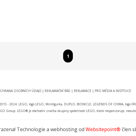
CHRANA OSOBNÍCH ÚDAJŮ
|
REKLAMAČNÍ ŘÁD
|
REKLAMACE
|
PRO MÉDIA A INSTITUCE
r. © 2015 - 2024. LEGO, logo LEGO, Minifigurka, DUPLO, BIONICLE, LEGENDS OF CHIMA, log
Group. LEGO® je obchodní značka skupiny společností LEGO, která nesponzoruje, neautori
hrazena! Technologie a webhosting od
Websitepoint®
člen s