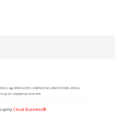
o FRIENDS, logo MINIFIGURES, DIMENSIONS, MINDSTORMS, MIXELS,
zuje ani nepodporuje tento web.
kupiny
Cloud Business®
.