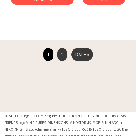
2
DÁLE »
MOŽNOSTI DORUČENÍ
|
MOŽNOSTI PLATBY
|
OBCHODNÍ PODMÍNKY
|
OCHRANA
OSOBNÍCH ÚDAJŮ
|
REKLAMAČNÍ ŘÁD
|
REKLAMACE
|
PRO MÉDIA A INSTITUCE
Svět kostiček® je registrovanou ochrannou známkou. Ing.arch. Petr Šimr. © 2015 -
2024. LEGO, logo LEGO, Minifigurka, DUPLO, BIONICLE, LEGENDS OF CHIMA, logo
FRIENDS, logo MINIFIGURES, DIMENSIONS, MINDSTORMS, MIXELS, NINJAGO, a
NEXO KNIGHTS jsou ochranné známky LEGO Group. ©2016 LEGO Group. LEGO® je